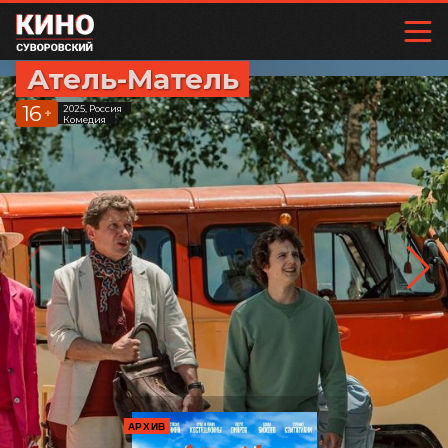
Атель-Матель
16
2025, Россия
+
Комедия
АРХИВ