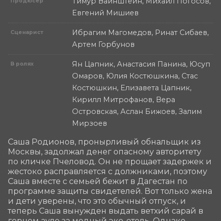
Тимур Вайнштейн, Михаил Погосов,
Продюсер
Евгений Мишиев
Ибрагим Магомедов, Ринат Сибаев,
Сценарист
Артем Горбунов
Ян Цапник, Анастасия Панина, Юсуп
В ролях
Омаров, Юлия Костюшкина, Стас
Костюшкин, Елизавета Цапник,
Кирилл Митрофанов, Вера
Островская, Аслан Бижоев, Залим
Мирзоев
Саша Родионов, пронырливый обнальщик из 
Москвы, задолжал денег опасному авторитету 
по кличке Пчеловод. Он не прощает задержек и 
жестоко расправляется с должниками, поэтому 
Саша вместе с семьей бежит в Дагестан по 
программе защиты свидетелей. Вот только жена 
и дети уверены, что это обычный отпуск, и 
теперь Саша вынужден выдать ветхий сарай в 
горном ауле за модный эко-отель. Однако 