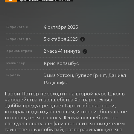
4 октября 2025
В прокате с
5 октября 2025
В прокате до
2 часа 41 минута
Хронометраж
Крис Коламбус
Режиссер
Эмма Уотсон, Руперт Гринт, Дэниел
В ролях
Рэдклифф
Гарри Поттер переходит на второй курс Школы 
чародейства и волшебства Хогвартс. Эльф 
Добби предупреждает Гарри об опасности, 
которая поджидает его там, и просит больше не 
возвращаться в школу. Юный волшебник не 
следует совету эльфа и становится свидетелем 
таинственных событий, разворачивающихся в 