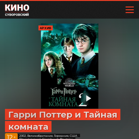
АРХИВ
Гарри Поттер и Тайная
комната
12
2002, Великобритания, Германия, США
+
Приключения, Семейный, Фэнтези