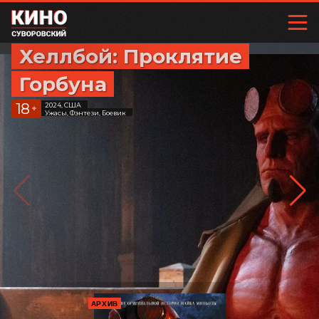
Хеллбой: Проклятие
Горбуна
18
2024, США
+
Ужасы, Фэнтези, Боевик
АРХИВ