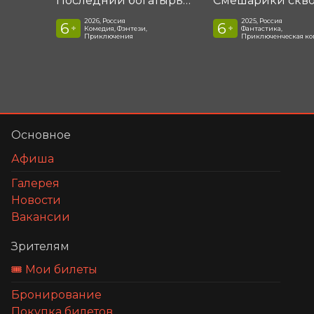
Последний богатырь. Колобок
2026, Россия
2025, Россия
6
6
+
+
Комедия, Фэнтези,
Фантастика,
Приключения
Приключенческая к
Основное
Афиша
Галерея
Новости
Вакансии
Зрителям
🎟️ Мои билеты
Бронирование
Покупка билетов