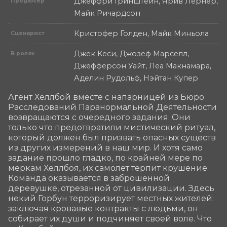
Джеффри Гринштейн, Ярив Лернер,
Продюсер
Майк Ричардсон
Кристофер Голден, Майк Миньола
Сценарист
Джек Кеси, Джозеф Марселл,
В ролях
Джефферсон Уайт, Леа Макнамара,
Аделин Рудольф, Нэйтан Купер
Агент Хеллбой вместе с напарницей из Бюро 
Расследований Паранормальной Деятельности 
возвращаются с очередного задания. Они 
только что предотвратили мистический ритуал, 
который должен был призвать опасных существ 
из других измерений в наш мир. И хотя само 
задание прошло гладко, по крайней мере по 
меркам Хеллбоя, их самолет терпит крушение. 
Команда оказывается в заброшенной 
деревушке, отрезанной от цивилизации. Здесь 
некий Горбун терроризирует местных жителей: 
заключая кровавые контракты с людьми, он 
собирает их души и подчиняет своей воле. Что 