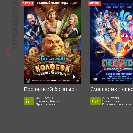
ПРЕМЬЕРА
ДЕТЯМ
ДЕТЯМ
Последний богатырь. Колобок
2026, Россия
2025, Россия
6
6
+
+
Комедия, Фэнтези,
Фантастика,
Приключения
Приключенческая к