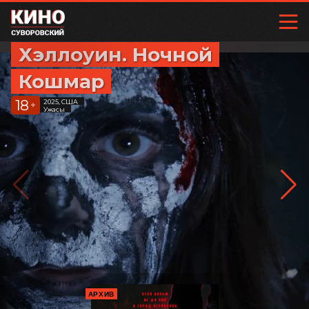
Хэллоуин. Ночной
Кошмар
18
2025, США
+
Ужасы
АРХИВ