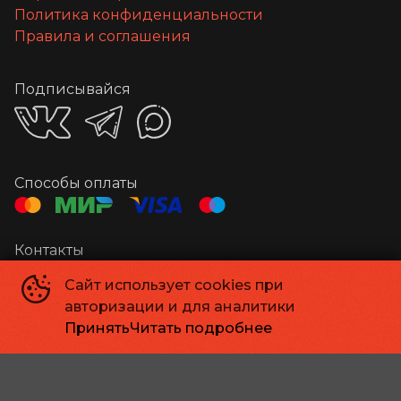
Политика конфиденциальности
Правила и соглашения
Подписывайся
Способы оплаты
Контакты
Администратор
+7 841 220-02-07
Сайт использует cookies при
Касса
+7 841 220-02-06
авторизации и для аналитики
Email
kino_suvorovsky@mail.ru
Принять
Читать подробнее
ЗАО ТЦ «Суворовский»
©
2019-
2026
Powered by
p24.app