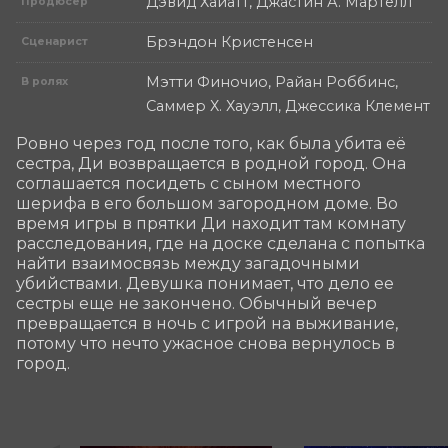
Дэвид Хайатт, Джастин А. Мартелл
Продюсер
Брэндон Кристенсен
Сценарист
Мэтти Финочио, Райан Роббинс,
В ролях
Саммер Х. Хауэлл, Джессика Клемент
Ровно через год после того, как была убита её 
сестра, Ди возвращается в родной город. Она 
соглашается посидеть с сыном местного 
шерифа в его большом загородном доме. Во 
время игры в прятки Ди находит там комнату 
расследования, где на доске сделана с попытка 
найти взаимосвязь между загадочными 
убийствами. Девушка понимает, что дело ее 
сестры еще не закончено. Обычный вечер 
превращается в ночь с игрой на выживание, 
потому что нечто ужасное снова вернулось в 
город.