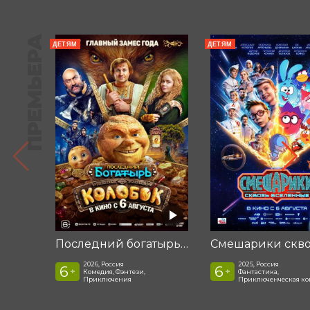
ПРЕМЬЕРА
ДЕТЯМ
ДЕТЯМ
Последний богатырь. Колобок
2026, Россия
2025, Россия
6
6
+
+
Комедия, Фэнтези,
Фантастика,
Приключения
Приключенческая к