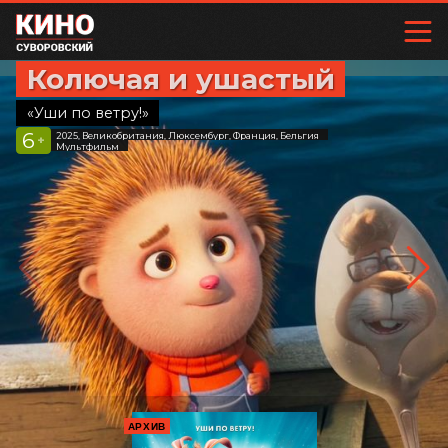
Колючая и ушастый
«Уши по ветру!»
6
2025, Великобритания, Люксембург, Франция, Бельгия
+
Мультфильм
АРХИВ