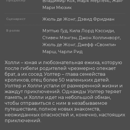
Владимир Кох, Марк Мертенс, Жан-
Продюсер
Мари Мюзик
Жюль де Жонг, Дэвид Фридман
Сценарист
Мэттью Гуд, Кила Лорд Кэссиди,
В ролях
Стивен Мэнгэн, Джон Холлинворт,
Жюль де Жонг, Джефф «Свомпи»
Марш, Чарли Рид
Холли – юная и любознательная ежиха, которую 
после гибели родителей чрезмерно опекает 
брат, а их сосед Уолтер – глава семейства 
кроликов, отец более 50 маленьких детей. 
Уолтер и Холли устали от размеренной жизни и 
жаждут приключений. Однажды Уолтер теряет 
память, и Холли идет на небольшой обман, 
чтобы отправиться с ним в незабываемое 
путешествие, полное новых знакомств, 
неожиданных опасностей и, конечно, настоящих 
приключений.