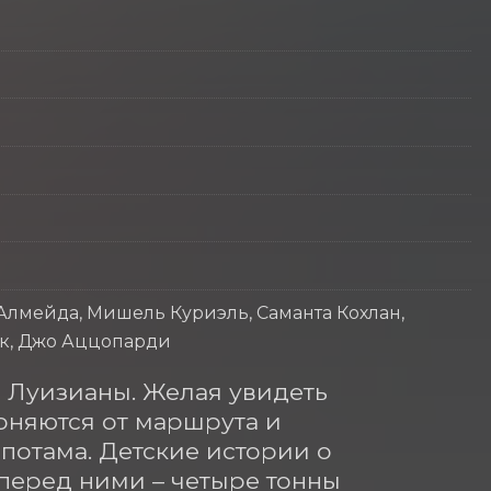
Алмейда, Мишель Куриэль, Саманта Кохлан,
к, Джо Аццопарди
 Луизианы. Желая увидеть 
оняются от маршрута и 
потама. Детские истории о 
перед ними – четыре тонны 