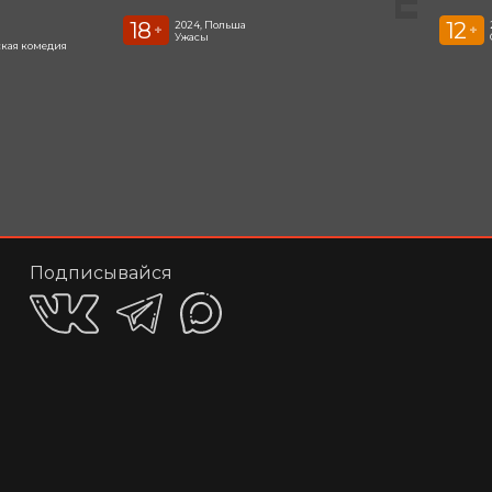
18
12
2024, Польша
+
+
Ужасы
кая комедия
Подписывайся