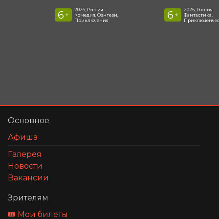
2026, Россия
2025, Россия
6
6
+
+
Комедия, Фэнтези,
Фантастика,
Приключения
Приключенчес
Основное
Афиша
Галерея
Новости
Вакансии
Зрителям
🎟️ Мои билеты