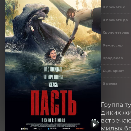
В прокате с
В прокате до
Хронометраж
Режиссер
Продюсер
Сценарист
В ролях
Группа т
диких жи
встречаю
милых бе