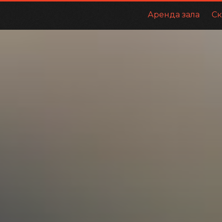
Аренда зала
Ск