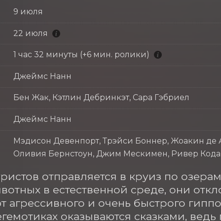
9 июля
22 июля
1 час 32 минуты (+6 мин. ролики)
Джеймс Нанн
Бен Жак, Кэтлин Дебринкэт, Сара Гэбриел
Джеймс Нанн
Мэдисон Девенпорт, Трэйси Боннер, Жоакин де 
Оливия Бернстоун, Джим Мескимен, Ривер Кода
уристов отправляется в круиз по озерам
вотных в естественной среде, они откл
т агрессивного и очень быстрого гиппо
гемотиках оказываются сказками, ведь 