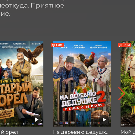
еоткуда. Приятное 
ие.
ДЕТЯМ
ДЕТЯМ
ый орёл
На деревню дедушке 2