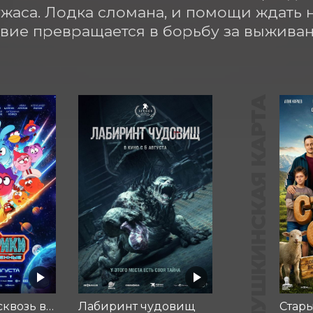
ужаса. Лодка сломана, и помощи ждать н
вие превращается в борьбу за выживан
ПУШКИНСКАЯ КАРТА
Смешарики сквозь вселенные
Лабиринт чудовищ
Стар