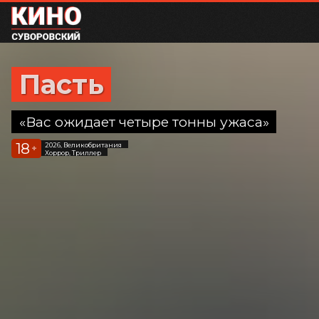
Пасть
«Вас ожидает четыре тонны ужаса»
18
2026, Великобритания
+
Хоррор, Триллер